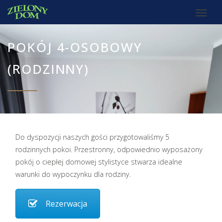
POKÓJ 4-OSOBOWY
(RODZINNY)
Do dyspozycji naszych gości przygotowaliśmy 5
rodzinnych pokoi. Przestronny, odpowiednio wyposażony
pokój o ciepłej domowej stylistyce stwarza idealne
warunki do wypoczynku dla rodziny.
Rezerwacja