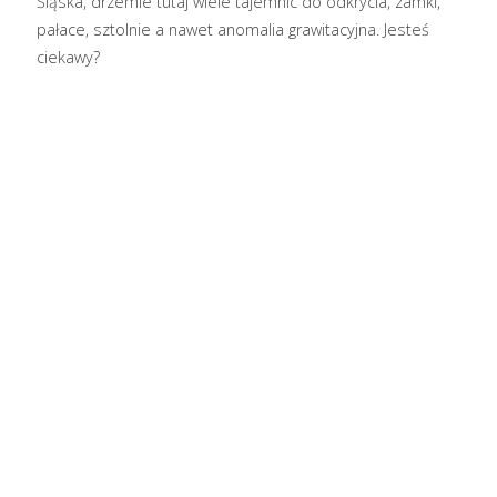
Śląska, drzemie tutaj wiele tajemnic do odkrycia, zamki,
pałace, sztolnie a nawet anomalia grawitacyjna. Jesteś
ciekawy?