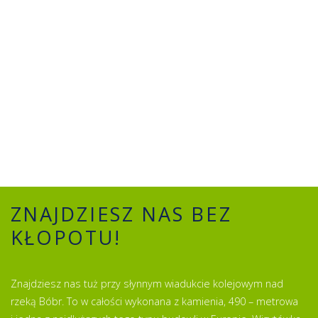
ZNAJDZIESZ NAS BEZ
KŁOPOTU!
Znajdziesz nas tuż przy słynnym wiadukcie kolejowym nad
rzeką Bóbr. To w całości wykonana z kamienia, 490 – metrowa