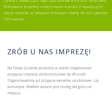
i jedna z najdłuższych tego typu budowli w Europie. Wizytówka
Bolesławca. Jesteśmy umiejscowieni w polizu 2 największych
fabryk ceramiki ze sklepami firmowymi. Mamy do nich zaledwie
700 metrów
ZRÓB U NAS IMPREZĘ!
Na Twoje życzenie jesteśmy w stanie zorganizować
przyjęcia i imprezy okolicznościowe do 40 osób.
Organizowaliśmy już przyjęcia weselne, urodzinowe czy
komunijne. Wielkim atutem jest nocleg dla gości na
miejscu.